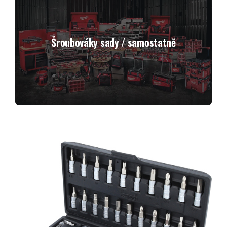
Šroubováky sady / samostatně