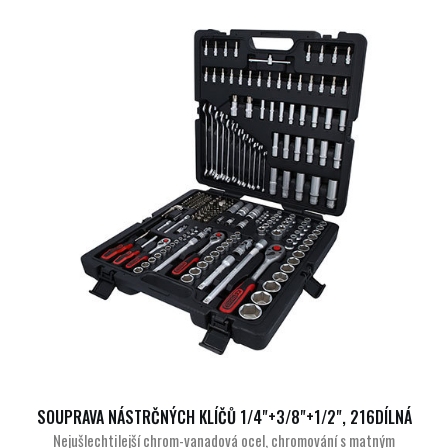
SOUPRAVA NÁSTRČNÝCH KLÍČŮ 1/4"+3/8"+1/2", 216DÍLNÁ
Nejušlechtilejší chrom-vanadová ocel, chromování s matným