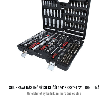
SOUPRAVA NÁSTRČNÝCH KLÍČŮ 1/4"+3/8"+1/2", 195DÍLNÁ
Umělohmotný kufřík, mimořádně odolný