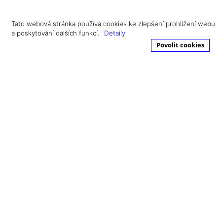
Tato webová stránka používá cookies ke zlepšení prohlížení webu
a poskytování dalších funkcí.
Detaily
Povolit cookies
MENU
Obchodní podmínky
Partneři
Kariéra
KONTAKTNÍ ÚDAJE
FAFATECH S.R.O.
nám. T. G. Masaryka 1281
Společnost je zapsána v OR