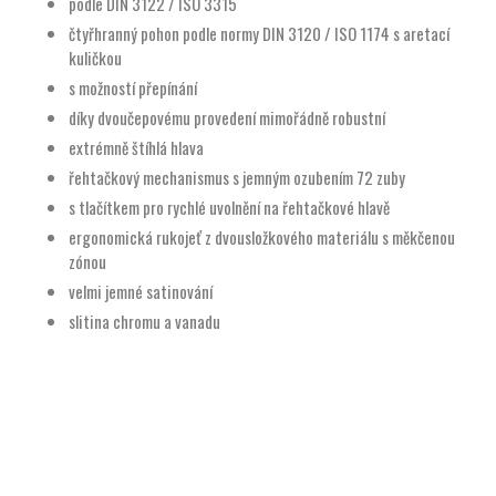
podle DIN 3122 / ISO 3315
čtyřhranný pohon podle normy DIN 3120 / ISO 1174 s aretací
kuličkou
s možností přepínání
díky dvoučepovému provedení mimořádně robustní
extrémně štíhlá hlava
řehtačkový mechanismus s jemným ozubením 72 zuby
s tlačítkem pro rychlé uvolnění na řehtačkové hlavě
ergonomická rukojeť z dvousložkového materiálu s měkčenou
zónou
velmi jemné satinování
slitina chromu a vanadu