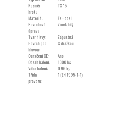
Rozměr
TX 15
hrotu:
Materiál:
Fe - ocel
Povrchová
Zinek bílý
úprava:
Tvar hlavy:
Zápustná
Povrch pod
S drážkou
hlavou:
Označení CE:
Ano
Obsah balení:
1000 ks
Váha balení:
0.96 kg
Třída
1 (EN 1995-1-1)
provozu: