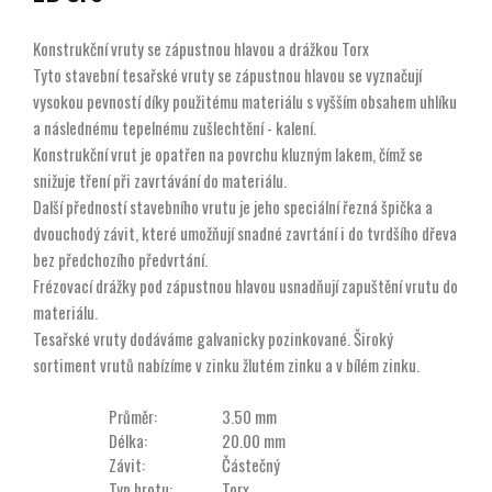
Konstrukční vruty se zápustnou hlavou a drážkou Torx
Tyto stavební tesařské vruty se zápustnou hlavou se vyznačují
vysokou pevností díky použitému materiálu s vyšším obsahem uhlíku
a následnému tepelnému zušlechtění - kalení.
Konstrukční vrut je opatřen na povrchu kluzným lakem, čímž se
snižuje tření při zavrtávání do materiálu.
Další předností stavebního vrutu je jeho speciální řezná špička a
dvouchodý závit, které umožňují snadné zavrtání i do tvrdšího dřeva
bez předchozího předvrtání.
Frézovací drážky pod zápustnou hlavou usnadňují zapuštění vrutu do
materiálu.
Tesařské vruty dodáváme galvanicky pozinkované. Široký
sortiment vrutů nabízíme v zinku žlutém zinku a v bílém zinku.
Průměr:
3.50 mm
Délka:
20.00 mm
Závit:
Částečný
Typ hrotu:
Torx