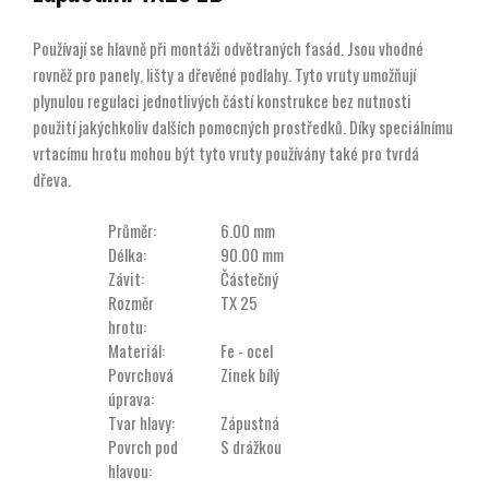
Používají se hlavně při montáži odvětraných fasád. Jsou vhodné
rovněž pro panely, lišty a dřevěné podlahy. Tyto vruty umožňují
plynulou regulaci jednotlivých částí konstrukce bez nutnosti
použití jakýchkoliv dalších pomocných prostředků. Díky speciálnímu
vrtacímu hrotu mohou být tyto vruty používány také pro tvrdá
dřeva.
Průměr:
6.00 mm
Délka:
90.00 mm
Závit:
Částečný
Rozměr
TX 25
hrotu:
Materiál:
Fe - ocel
Povrchová
Zinek bílý
úprava:
Tvar hlavy:
Zápustná
Povrch pod
S drážkou
hlavou: