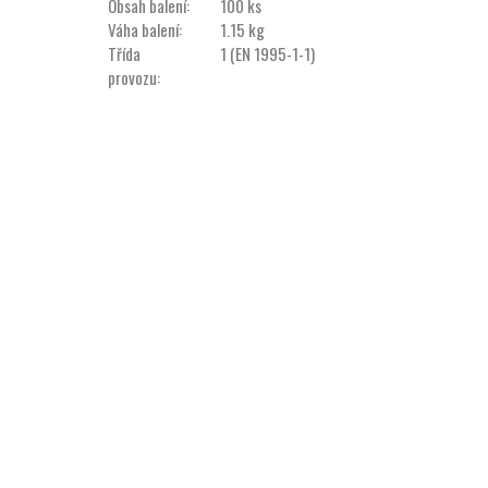
Obsah balení:
100 ks
Váha balení:
1.15 kg
Třída
1 (EN 1995-1-1)
provozu: