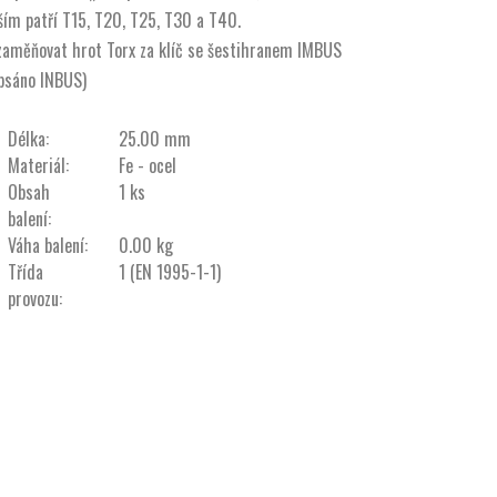
ším patří T15, T20, T25, T30 a T40.
zaměňovat hrot Torx za klíč se šestihranem IMBUS
psáno INBUS)
Délka:
25.00 mm
Materiál:
Fe - ocel
Obsah
1 ks
balení:
Váha balení:
0.00 kg
Třída
1 (EN 1995-1-1)
provozu: