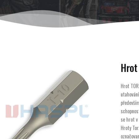
Hrot
Hrot TORX
utahování
především
schopnost
se hrot v
Hroty Tor
označovan